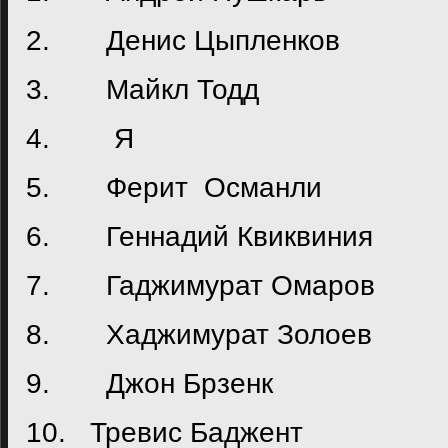
2. Денис Цыпленков
3. Майкл Тодд
4. Я
5. Ферит Османли
6. Геннадий Квиквиния
7. Гаджимурат Омаров
8. Хаджимурат Золоев
9. Джон Брзенк
10. Тревис Баджент