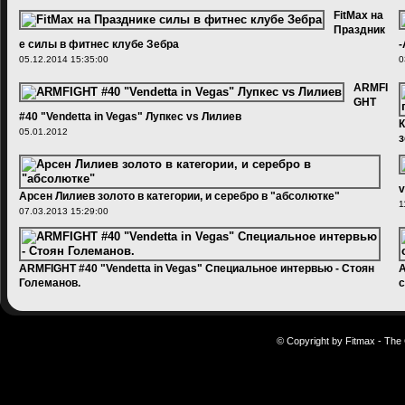
FitMax на
Праздник
е силы в фитнес клубе Зебра
-
05.12.2014 15:35:00
0
ARMFI
GHT
#40 "Vendetta in Vegas" Лупкес vs Лилиев
К
05.01.2012
з
1
v
Арсен Лилиев золото в категории, и серебро в "абсолютке"
1
07.03.2013 15:29:00
ARMFIGHT #40 "Vendetta in Vegas" Специальное интервью - Стоян
A
Големанов.
с
05.01.2012
1
© Copyright by Fitmax - The 