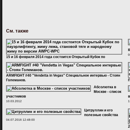
См. также
I
0
15 и 16 февраля 2014 года состоится Открытый Кубок по
пауэрлифтингу, жиму лежа, становой тяге и народному жиму по
версии АWPC-WPC
27.01.2014 11:11:00
ARMFIGHT #40 "Vendetta in Vegas" Специальное интервью - Стоян
Големанов.
П
о
05.01.2012
Абсолютка в
а
Москве - список
0
участников
в
10.03.2012
1
Цитруллин и его
полезные свойства
04.07.2016 12:48:00
2