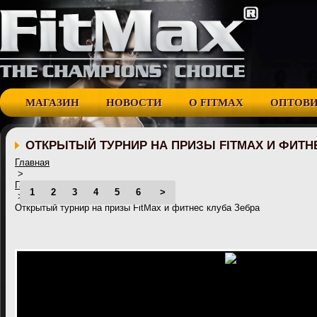
МАГАЗИН
НОВОСТИ
О FITMAX
ОПТОВ
ОТКРЫТЫЙ ТУРНИР НА ПРИЗЫ FITMAX И ФИТН
Главная
>
Галерея
1
2
3
4
5
6
>
>
Открытый турнир на призы FitMax и фитнес клуба Зебра