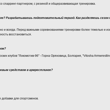
со спарринг-партнером, с резиной и общеразвивающая тренировка.
ге? Разрабатываешь подготовительный период. Как разделяешь сезон н
но и всегда. Перед важными соревнованиями тренировки более тяжелые и из
ность восстановиться.
ром?
ких клубов "Локомотив-96" - Горна Оряховица, Болгария, "Vitosha Armwrestling
евым средством в армрестлинге?
 добавки для спортсменов.