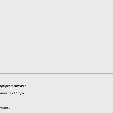
 армрестлингом?
гом с 1997 года.
спехах?