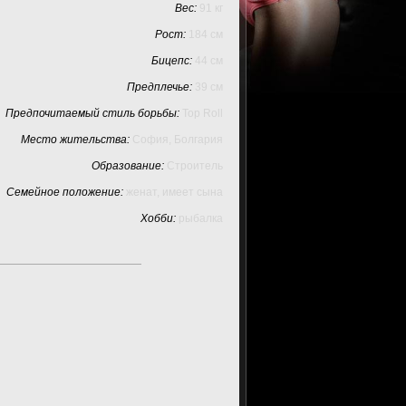
Вес:
91 кг
Рост:
184 см
Бицепс:
44 см
Предплечье:
39 см
Предпочитаемый стиль борьбы:
Top Roll
Место жительства:
София, Болгария
Образование:
Строитель
Семейное положение:
женат, имеет сына
Хобби:
рыбалка