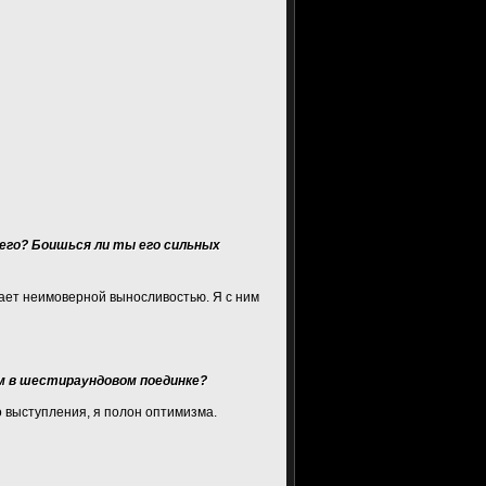
его? Боишься ли ты его сильных
дает неимоверной выносливостью. Я с ним
ом в шестираундовом поединке?
о выступления, я полон оптимизма.