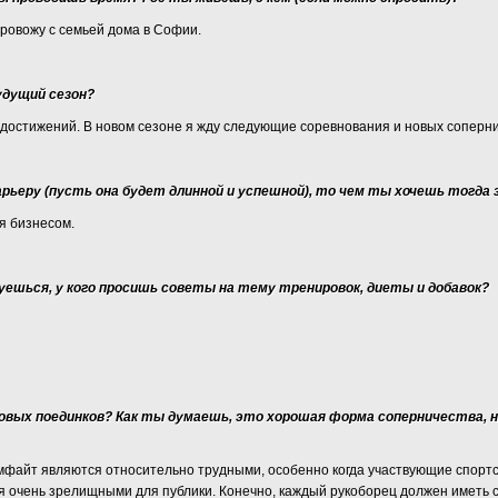
провожу с семьей дома в Софии.
будущий сезон?
 достижений. В новом сезоне я жду следующие соревнования и новых соперни
рьеру (пусть она будет длинной и успешной), то чем ты хочешь тогда
ся бизнесом.
ешься, у кого просишь советы на тему тренировок, диеты и добавок?
ых поединков? Как ты думаешь, это хорошая форма соперничества, на
файт являются относительно трудными, особенно когда участвующие спортс
ся очень зрелищными для публики. Конечно, каждый рукоборец должен иметь с