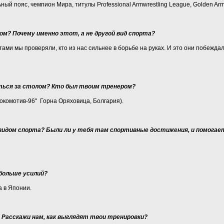
й пояс, чемпион Мира, титулы Professional Armwrestling League, Golden Arm
м? Почему именно этот, а не другой вид спорта?
тами мы проверяли, кто из нас сильнее в борьбе на руках. И это они побеждал
оться за столом? Кто был твоим тренером?
окомотив-96" Горна Оряховица, Болгария).
 видом спорта? Были ли у тебя там спортивные достижения, и помога
больше усилий?
 в Японии.
 Расскажи нам, как выглядят твои тренировки?