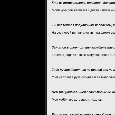
Кто из армрестлеров является для теб
Моим кумиром является Цветан Гашевский 
Ты являешься популярным человеком, 
На счет моей популярности – на самом дел
Занимаясь спортом, ты зарабатываеш
Конечно, зарабатываю, могу еще сказать, 
Тебе лучше бороться на правой или на 
У меня правая рука сильнее и ее вынослив
Чем ты увлекаешься? Твои любимые кни
Мое хобби это автоспорт и охота.
Расскажи о своей личной жизни. С кем 