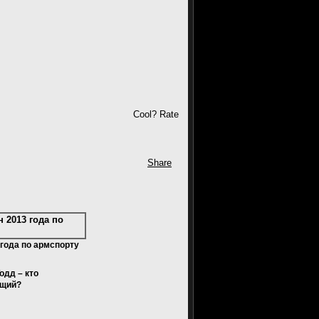
Cool? Rate
Share
года по армспорту
одд – кто
щий?