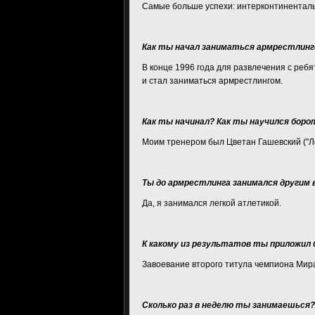
Самые больше успехи: интерконтинентальны
Как ты начал заниматься армрестлинго
В конце 1996 года для развлечения с ребя
и стал заниматься армрестлингом.
Как ты начинал? Как ты научился бор
Моим тренером был Цветан Гашевский ("Л
Ты до армрестлинга занимался другим
Да, я занимался легкой атлетикой.
К какому из результатов ты приложил 
Завоевание второго титула чемпиона Мира
Сколько раз в неделю ты занимаешься?