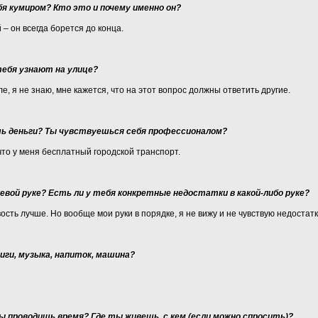
я кумиром? Кто это и почему именно он?
– он всегда борется до конца.
тебя узнают на улице?
е, я не знаю, мне кажется, что на этот вопрос должны ответить другие.
ь деньги? Ты чувствуешься себя профессионалом?
что у меня бесплатный городской транспорт.
левой руке? Есть ли у тебя конкретные недостатки в какой-либо руке?
ость лучше. Но вообще мои руки в порядке, я не вижу и не чувствую недостатк
ги, музыка, напиток, машина?
ты проводишь время? Где ты живешь, с кем (если можно спросить)?