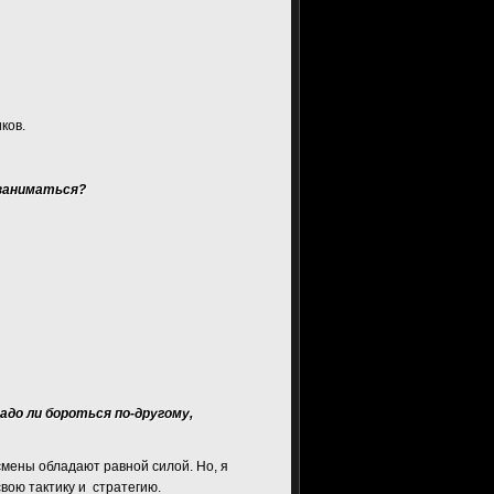
ков.
 заниматься?
до ли бороться по-другому,
мены обладают равной силой. Но, я
вою тактику и стратегию.