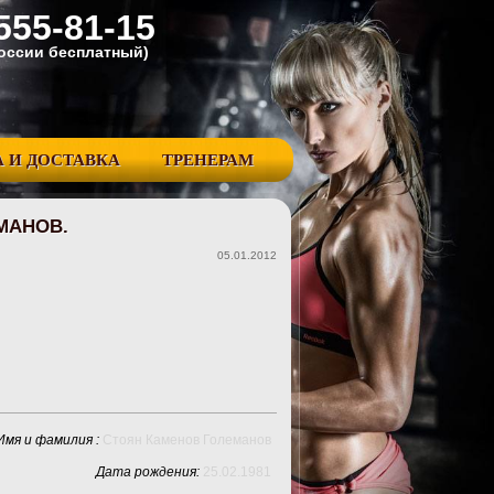
555-81-15
Pоссии бесплатный)
 И ДОСТАВКА
ТРЕНЕРАМ
МАНОВ.
05.01.2012
Имя и фамилия :
Стоян Каменов Големанов
Дата рождения:
25.02.1981