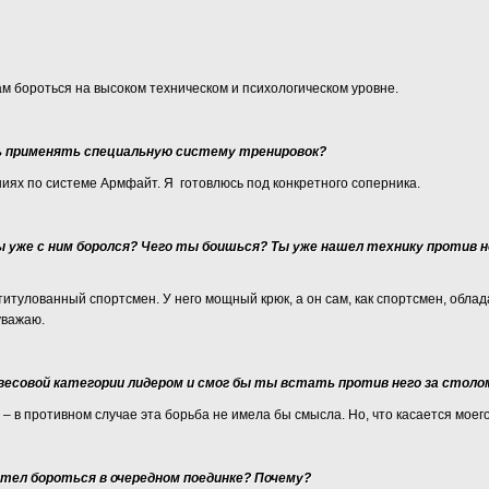
 бороться на высоком техническом и психологическом уровне.
 применять специальную систему тренировок?
ниях по системе Армфайт. Я готовлюсь под конкретного соперника.
 уже с ним боролся? Чего ты боишься? Ты уже нашел технику против н
титулованный спортсмен. У него мощный крюк, а он сам, как спортсмен, обла
 уважаю.
весовой категории лидером и смог бы ты встать против него за стол
 – в противном случае эта борьба не имела бы смысла. Но, что касается моег
тел бороться в очередном поединке?
Почему?