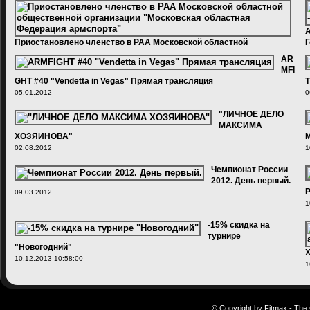
A
Приостановлено членство в РАА Московской областной
Г
общественной организации "Московская областная Федерация
0
AR
армспорта"
MFI
02.03.2012
GHT #40 "Vendetta in Vegas" Прямая трансляция
T
05.01.2012
0
"ЛИЧНОЕ ДЕЛО
МАКСИМА
ХОЗЯИНОВА"
М
02.08.2012
1
Чемпионат России
2012. День первый.
Р
09.03.2012
1
-15% скидка на
турнире
"Новогодний"
Х
10.12.2013 10:58:00
1
© Copyright by Fitmax - The 