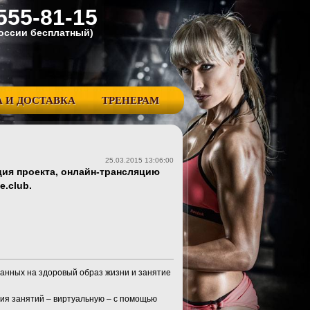
555-81-15
Pоссии бесплатный)
 И ДОСТАВКА
ТРЕНЕРАМ
25.03.2015 13:06:00
ция проекта, онлайн-трансляцию
.club.
ванных на здоровый образ жизни и занятие
ия занятий – виртуальную – с помощью