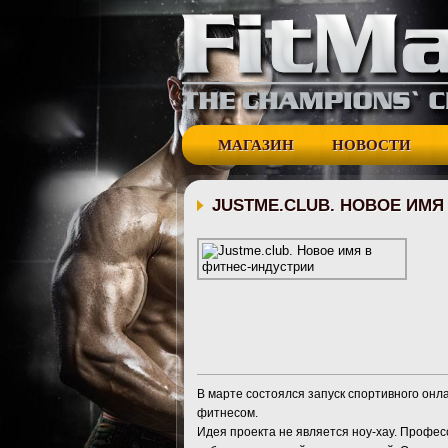
МАГАЗИН
НОВОСТИ
JUSTME.CLUB. НОВОЕ ИМЯ
В марте состоялся запуск спортивного онл
фитнесом.
Идея проекта не является ноу-хау. Профе