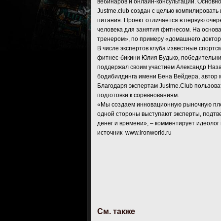
вебинаров и онлайн-консультаций. Основно
Justme.club создан с целью компилировать
питания. Проект отличается в первую оче
человека для занятия фитнесом. На основ
тренером», по примеру «домашнего доктор
В числе экспертов клуба известные спортс
фитнес-бикини Юлия Будько, победительниц
поддержал своим участием Александр Наза
бодибилдинга имени Бена Вейдера, автор м
Благодаря экспертам Justme.Club пользов
подготовки к соревнованиям.
«Мы создаем инновационную рыночную площ
одной стороны выступают эксперты, подтве
денег и времени», – комментирует идеолог
источник www.ironworld.ru
См. также