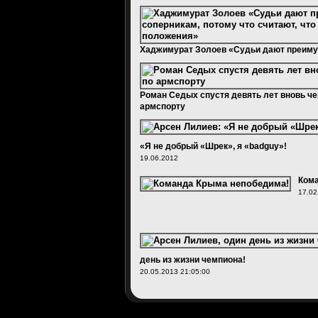
Хаджимурат Золоев «Судьи дают преиму
потому что считают, что я выиграю из л
15.05.2013 15:51:00
Роман Седых спустя девять лет вновь ч
армспорту
18.05.2013 20:45:00
«Я не добрый «Шрек», я «badguy»!
19.06.2012
Кома
17.02
день из жизни чемпиона!
20.05.2013 21:05:00