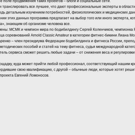
е поле продвижения таких проектов – блоги и социальные сети.
 и транслировать все лучшее, что дают профессиональные эксперты в област
редь детальным изучением потребностей, физиологических и медицинских да
ании этих данных программа предлагает на выбор того или иного эксперта, 
а», знающим об организме человека все.
мены: МСМК и чемпион мира по бодибилдингу Сергей Коленчиков, чемпионка Р
а соревнований Arnold Classic Amateur в категории фитнес-бикини Лиана Мор
ренко – член президиума Федерации бодибилдинга и фитнеса России, препо
етодических пособий и статей на тему фитнеса, судья международной катег
атель сервиса сможет решить любые задачи – от снижения веса и регулиров
адку, куда может прийти любой профессионал, соответствующий нашим крит
рдившие свою квалификацию, с другой – обычные люди, которые хотят решит
 проекта Евгений Ломоносов.