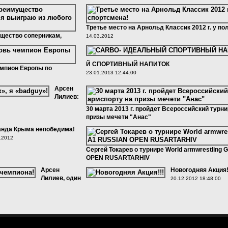
Третье место на Арнольд Классик 2012 г. у по
щество соперникам,
14.03.2012
юбого положения»
Й СПОРТИВНЫЙ НАПИТОК
емпион Европы по
23.01.2013 12:44:00
Арсен
Лилиев:
30 марта 2013 г. пройдет Всероссийский турни
призы мечети "Анас"
20.03.2013 14:54:00
нда Крыма непобедима!
.2012
Сергей Токарев о турнире World armwrestling 
OPEN RUSARTARHIV
02.08.2012
Арсен
Новогодняя Акция!
Лилиев, один
20.12.2012 18:48:00