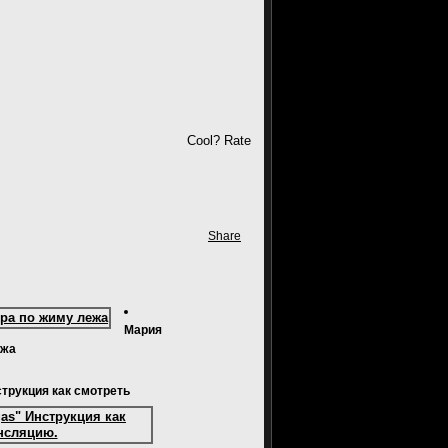
Cool? Rate
Share
Мария
ежа
струкция как смотреть