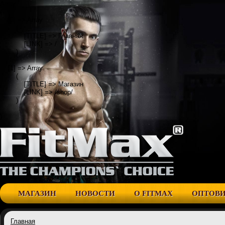
Array

(

    [0] => Array

        (

            [TITLE] => Главная

            [LINK] => /

        )

    [1] => Array

        (

            [TITLE] => Магазин

            [LINK] => /shop/

        )

МАГАЗИН
НОВОСТИ
О FITMAX
ОПТОВ
Главная