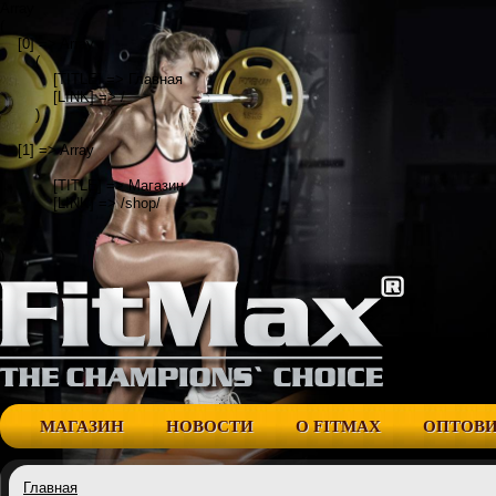
Array

(

    [0] => Array

        (

            [TITLE] => Главная

            [LINK] => /

        )

    [1] => Array

        (

            [TITLE] => Магазин

            [LINK] => /shop/

        )

МАГАЗИН
НОВОСТИ
О FITMAX
ОПТОВ
Главная