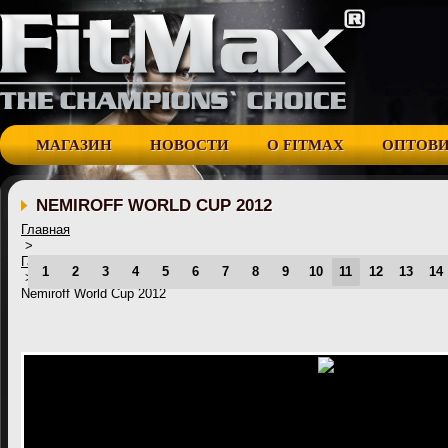
МАГАЗИН
НОВОСТИ
О FITMAX
ОПТОВ
NEMIROFF WORLD CUP 2012
Главная
>
Галерея
1
2
3
4
5
6
7
8
9
10
11
12
13
14
>
Nemiroff World Cup 2012