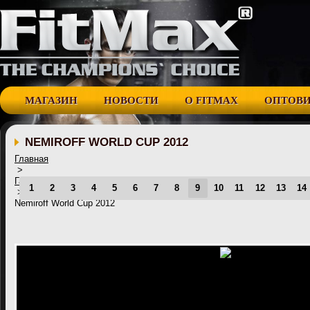
МАГАЗИН
НОВОСТИ
О FITMAX
ОПТОВ
NEMIROFF WORLD CUP 2012
Главная
>
Галерея
1
2
3
4
5
6
7
8
9
10
11
12
13
14
>
Nemiroff World Cup 2012