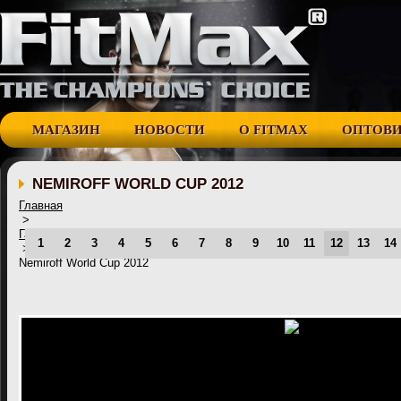
МАГАЗИН
НОВОСТИ
О FITMAX
ОПТОВ
NEMIROFF WORLD CUP 2012
Главная
>
Галерея
1
2
3
4
5
6
7
8
9
10
11
12
13
14
>
Nemiroff World Cup 2012